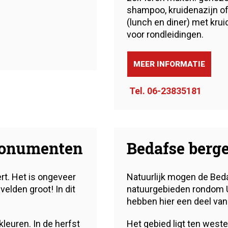
shampoo, kruidenazijn of
(lunch en diner) met krui
voor rondleidingen.
MEER INFORMATIE
Tel. 06-23835181
monumenten
Bedafse berg
t. Het is ongeveer
Natuurlijk mogen de Beda
velden groot! In dit
natuurgebieden rondom 
hebben hier een deel van 
kleuren. In de herfst
Het gebied ligt ten west