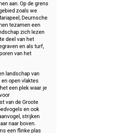
nen aan. Op de grens
 gebied zoals we
Mariapeel, Deurnsche
ormen tezamen een
andschap zich lezen
te deel van het
graven en als turf,
sporen van het
en landschap van
 en open vlaktes
het een plek waar je
 voor
st van de Groote
oedvogels en ook
anvogel, strijken
maar naar boven.
 een flinke plas