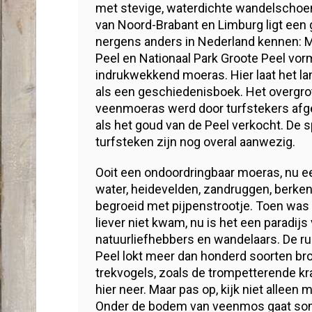
met stevige, waterdichte wandelschoe
van Noord-Brabant en Limburg ligt een
nergens anders in Nederland kennen: 
Peel en Nationaal Park Groote Peel v
indrukwekkend moeras. Hier laat het l
als een geschiedenisboek. Het overgro
veenmoeras werd door turfstekers afge
als het goud van de Peel verkocht. De 
turfsteken zijn nog overal aanwezig.
Ooit een ondoordringbaar moeras, nu e
water, heidevelden, zandruggen, berken
begroeid met pijpenstrootje. Toen was 
liever niet kwam, nu is het een paradijs
natuurliefhebbers en wandelaars. De ru
Peel lokt meer dan honderd soorten br
trekvogels, zoals de trompetterende kra
hier neer. Maar pas op, kijk niet alleen 
Onder de bodem van veenmos gaat soms