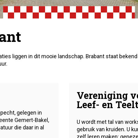
ant
es liggen in dit mooie landschap. Brabant staat bekend 
uur.
Vereniging v
Leef- en Tee
pecht, gelegen in
meente Gemert-Bakel,
U wordt met tal van wor
tuur die daar in al
gebruik van kruiden. U ku
zelf leren maken: geneze